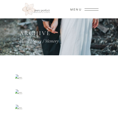
MENU
ARCHIVE
Home
/
Story
/
Memory