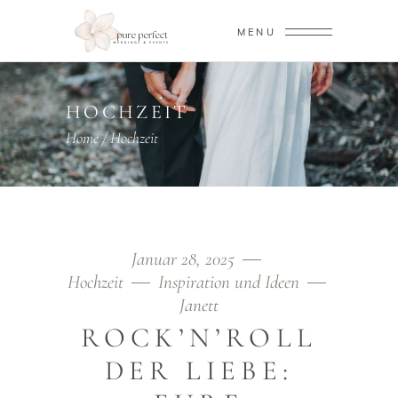
MENU
HOCHZEIT
Home
/
Hochzeit
Januar 28, 2025
Hochzeit
Inspiration und Ideen
Janett
ROCK’N’ROLL
DER LIEBE: