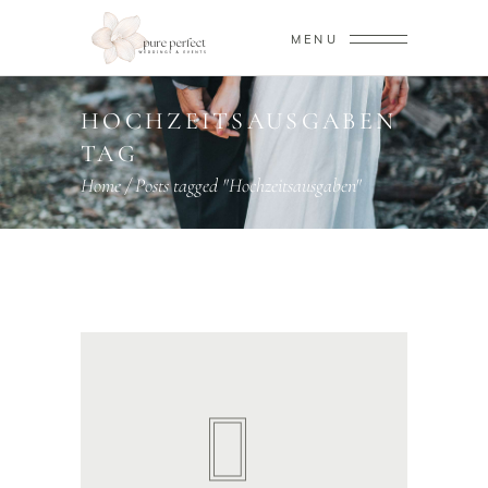
MENU
HOCHZEITSAUSGABEN
TAG
Home
/
Posts tagged "Hochzeitsausgaben"