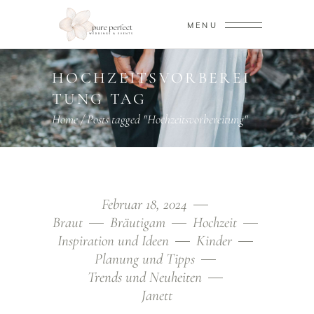
MENU
HOCHZEITSVORBEREI
TUNG TAG
Home
/
Posts tagged "Hochzeitsvorbereitung"
Februar 18, 2024
Braut
Bräutigam
Hochzeit
Inspiration und Ideen
Kinder
Planung und Tipps
Trends und Neuheiten
Janett